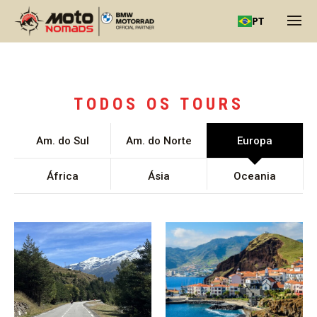
PT
TODOS OS TOURS
Am. do Sul
Am. do Norte
Europa
África
Ásia
Oceania