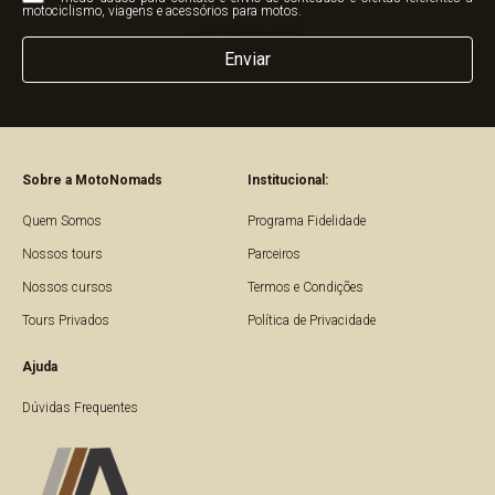
motociclismo, viagens e acessórios para motos.
[honeypot anti]
Sobre a MotoNomads
Institucional:
Quem Somos
Programa Fidelidade
Nossos tours
Parceiros
Nossos cursos
Termos e Condições
Tours Privados
Política de Privacidade
Ajuda
Dúvidas Frequentes