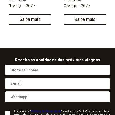
Próxima data
Próxima data
15/ago - 2027
05/ago - 2027
Saiba mais
Saiba mais
Receba as novidades das próximas viagens
Li e aceito a “
Política de Privacidade
" e autorizo a MotoNomads a utilizar
meus dados para contato e envio de conteúdos e ofertas referentes à